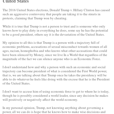
United States
The 2016 United States elections, Donald Trump v. Hillary Clinton has caused
such an aggressive controversy that people are taking it to the streets in
protests, claiming that Trump won by cheating.
While it is true that Trump is not a person to trust and is someone who only
knows how to play dirty in everything he does, some say he has the potential
to be a good president, others say it is the devastation of the United States.
My opinion to all this is that Trump is a person with a trajectory full of
economic problems, accusations of sexual misconduct towards women of all
ages, racism, homophobia and who knows what other accusations that could
have been silenced by Money, since we live
In a World that regardless of the
magnitude of the fact we can silence anyone who is an Economic Force.
I don’t understand how and why a person with such an economic and social
trajectory can become president of what is considered the First World power,
that is, we are talking about that Trump once he takes the presidency will be
able to do whatever he feels like doing with the excuse that he is the President
of the United States.
I don’t want to accuse him of using economic force to get to where he is today,
though he is possibly considered a world leader, since any decision he makes
will positively or negatively affect the world economy.
In my personal opinion, Trump, not knowing anything about governing a
power, all we can do is hope that he knows how to make wise decisions and