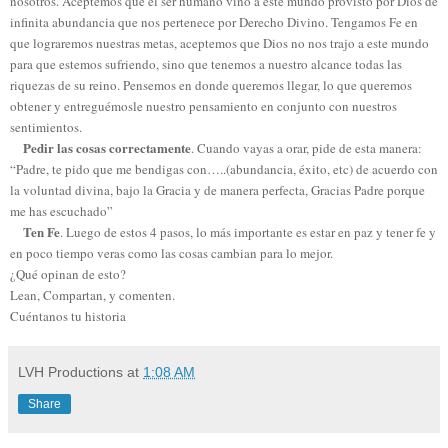
nosotros. Aceptemos que el ser humano vino a este mundo provisto por Dios de
infinita abundancia que nos pertenece por Derecho Divino. Tengamos Fe en
que lograremos nuestras metas, aceptemos que Dios no nos trajo a este mundo
para que estemos sufriendo, sino que tenemos a nuestro alcance todas las
riquezas de su reino. Pensemos en donde queremos llegar, lo que queremos
obtener y entreguémosle nuestro pensamiento en conjunto con nuestros
sentimientos.
Pedir las cosas correctamente
. Cuando vayas a orar, pide de esta manera:
“Padre, te pido que me bendigas con…..(abundancia, éxito, etc) de acuerdo con
la voluntad divina, bajo la Gracia y de manera perfecta, Gracias Padre porque
me has escuchado”
Ten Fe
. Luego de estos 4 pasos, lo más importante es estar en paz y tener fe y
en poco tiempo veras como las cosas cambian para lo mejor.
¿Qué opinan de esto?
Lean, Compartan, y comenten.
Cuéntanos tu historia
LVH Productions
at
1:08 AM
Share