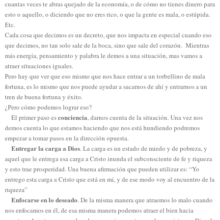
cuantas veces te abras quejado de la economía, o de cómo no tienes dinero para
esto o aquello, o diciendo que no eres rico, o que la gente es mala, o estúpida.
Etc.
Cada cosa que decimos es un decreto, que nos impacta en especial cuando eso
que decimos, no tan solo sale de la boca, sino que sale del corazón.
Mientras
más energía, pensamiento y palabra le demos a una situación, mas vamos a
atraer situaciones iguales.
Pero hay que ver que eso mismo que nos hace entrar a un torbellino de mala
fortuna, es lo mismo que nos puede ayudar a sacarnos de ahí y entrarnos a un
tren de buena fortuna y éxito.
¿Pero cómo podemos lograr eso?
conciencia
El primer paso es
, darnos cuenta de la situación. Una vez nos
demos cuenta lo que estamos haciendo que nos está hundiendo podremos
empezar a tomar pasos en la dirección opuesta.
Entregar la carga a Dios
. La carga es un estado de miedo y de pobreza, y
aquel que le entrega esa carga a Cristo inunda el subconsciente de fe y riqueza
y esto trae prosperidad. Una buena afirmación que pueden utilizar es: “Yo
entrego esta carga a Cristo que está en mí, y de ese modo voy al encuentro de la
riqueza”
Enfocarse en lo deseado
. De la misma manera que atraemos lo malo cuando
nos enfocamos en él, de esa misma manera podemos atraer el bien hacia