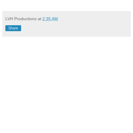
LVH Productions
at
2:35 AM
Share