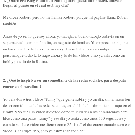
1. ¿Quién era King Plátano, o como quiera que se llame usted, antes de
llegar al puesto en el cual está hoy día?
Me dicen Robert, pero no me llaman Robert, porque mi papá se llama Robert
también.
Antes de yo ser lo que soy ahora, yo trabajaba, bueno trabajo todavía en un
supermercado, con mi familia, un negocio de familiar. Yo empecé a trabajar con
mi familia antes de hacer los videos y dentro trabaje como cualquier otra
persona, que todavía lo hago ahora y lo de los videos vino ya más como un
hobby pa salir de la Rutina.
2. ¿Qué te inspiró a ser un comediante de las redes sociales, para después
entrar en el estrellato?
Yo veía dos o tres videos “funny” que gente subía y yo un día, sin la intención
de ser comidiante de las redes sociales, era el día de los dominicanos aquí en el
Bronx, y yo subí un video diciendo como felicidades a los dominicanos pero
hice como una parte “funny” y ese día yo tenía como unos 300 seguidores y
cuando subí ese video me dieron como 25 “like” el día entero cuando subí ese
video. Y ahí dije: “No, pero yo estoy acabando eh”