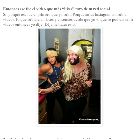
Entonces ese fue el video que más “likes” tuvo de tu red social
Sí, porque ese fue el primero que yo subí. Porque antes Instagram no subía
videos, lo que subía eran fotos y entonces desde que yo vi que se podían subir
videos entonces yo dije: Déjame tratar esto.