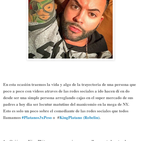
En esta ocasión traemos la vida y algo de la trayectoria de una persona que
poco a poco con videos atraves de las redes sociales a ido hacen dí en do
desde ser una simple persona arreglando cajas en el super mercado de sus
padres a hoy dia ser locutur matutino del manicomio en la mega de NY.
Esto es solo un poco sobre el comediante de las redes sociales que todos
llamamos
#Platanos3xPeso
o #
KingPlatano (Robelin)
.