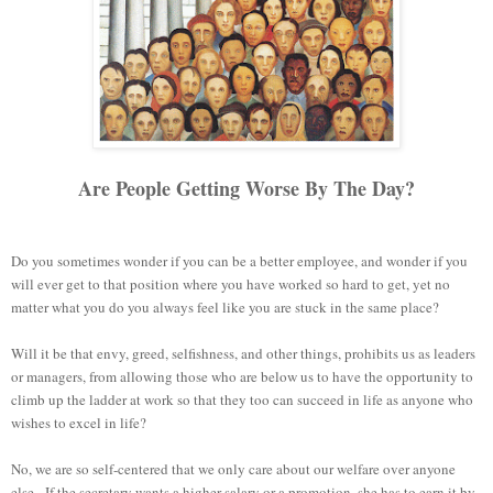
Are People Getting Worse By The Day
?
Do you sometimes
wonder
if you can
be a better
employee
,
and wonder if you
will ever get to that position where you have worked so hard to get
,
yet
no
matter what you do
you always feel like you are stuck
in the same place
?
Will it be
that envy
, greed, selfishness, and
other things,
prohibits us as
leaders
or managers,
from
allowing
those who
are below
us to
have
the opportunity to
climb
up the ladder at work so
that
they too
can
succeed in
life as
anyone who
wishes to
excel
in life?
No,
we are so
self-centered
that we
only care about
our
welfare over anyone
else. If
the
secretary wants
a higher salary
or a promotion, she
has to earn it by