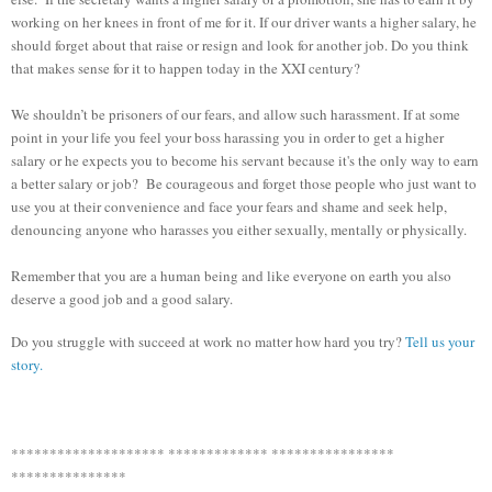
working on her knees
in front of me for it
.
If
our driver
wants
a higher salary
,
he
should forget
about
that raise or
resign and look for another job
.
Do you think
that makes sense for it to happen today
in the XXI
century?
We shouldn’t
be
prisoners of
our fears,
and allow
such harassment
.
If
at some
point in
your life
you feel your boss
harassing you
in order to get
a higher
salary or
he expects you to become
his
servant because it's
the only
way to earn
a better
salary or job?
Be courageous
and
forget
those people
who just want
to
use
you
at their convenience and
face
your fears and
shame
and seek help
,
denouncing
anyone who
harasses
you
either sexually
, mentally or physically.
Remember
that you are a
human being
and
like
everyone
on earth you
also
deserve a good
job and
a good salary.
Do you struggle with succeed at work no matter how hard you try?
Tell us your
story.
******************** ************* ****************
***************